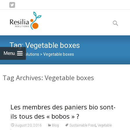
Skip
to
Search
content
for:
Tag:
Vegetable boxes
Menu
Resilia Solutions
>
Vegetable boxes
Tag Archives: Vegetable boxes
Les membres des paniers bio sont-
ils tous des « bobos » ?
,
August 20, 2016
Blog
Sustainable Food
Vegetable