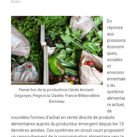
boxes
En
réponse
aux
pressions
économi
ques,
sociales
et
environn
ementale
s du
Panier bio de la productrice Cécile Anciant-
système
Grigoryev, Piegros la Clastte, France ©Marcelline
alimentai
Bonneau
re actuel,
de
nouvelles formes d’achat en vente directe de produits
alimentaires auprès du producteur émergent depuis les 15
dernières années. Ces systèmes en circuit court proposent
un rapprochement de la consommation alimentaire vers la