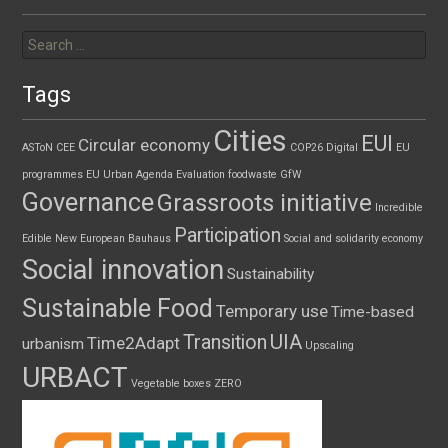
Search
for:
Tags
Cities
EUI
Circular economy
ASToN
CEE
COP26
Digital
EU
programmes
EU Urban Agenda
Evaluation
foodwaste
GfW
Governance
Grassroots initiative
Incredible
Participation
Edible
New European Bauhaus
Social and solidarity economy
Social innovation
Sustainability
Sustainable Food
Temporary use
Time-based
UIA
Transition
Time2Adapt
urbanism
Upscaling
URBACT
Vegetable boxes
ZERO